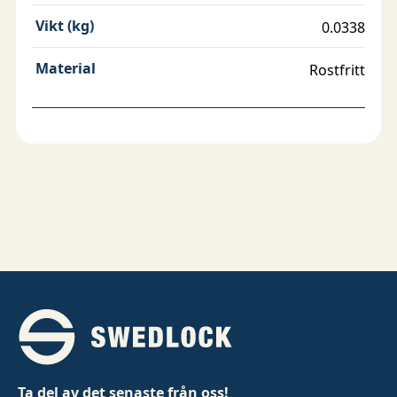
Vikt (kg)
0.0338
Material
Rostfritt
Ta del av det senaste från oss!