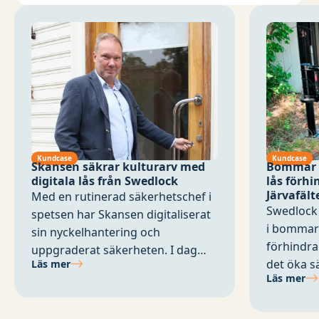
Kundcase
Kundcase
Skansen säkrar kulturarv med
Bommar m
digitala lås från Swedlock
lås förhi
Järvafält
Med en rutinerad säkerhetschef i
Swedlock i
spetsen har Skansen digitaliserat
i bommar p
sin nyckelhantering och
förhindra
uppgraderat säkerheten. I dag
det öka s
Läs mer
säkras allt från björnar till 1300-
Läs mer
trygghete
talshus med Swedlocks digitala
kommer a
låssystem.
Rinkeby-K