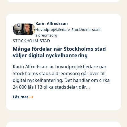
obrukbar.
Karin Alfredsson
Huvudprojektledare, Stockholms stads
äldreomsorg
STOCKHOLM STAD
Många fördelar när Stockholms stad
väljer digital nyckelhantering
Karin Alfredsson är huvudprojektledare när
Stockholms stads äldreomsorg går över till
digital nyckelhantering. Det handlar om cirka
24 000 lås i 13 olika stadsdelar, där
förutsättningarna ser olika ut från område till
Läs mer
område. En bit in i det enorma projektet är
fördelarna med det digitala låssystemet redan
uppenbara.