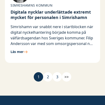
SIMRISHAMNS KOMMUN
Digitala nycklar underlättade extremt
mycket för personalen i Simrishamn
Simrishamn var snabbt nere i startblocken när
digital nyckelhantering började komma på
välfärdsagendan hos Sveriges kommuner. Filip
Andersson var med som omsorgspersonal när
de första nycklarna infördes 2015. Som
Läs mer
enhetschef för Vård och Omsorg minns han
väl hur det var att få en digital nyckel i sin hand
för sex år sedan.
1
2
3
>>