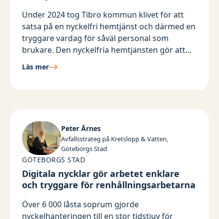
Under 2024 tog Tibro kommun klivet för att
satsa på en nyckelfri hemtjänst och därmed en
tryggare vardag för såväl personal som
brukare. Den nyckelfria hemtjänsten gör att
hjälpen snabbare kan distribueras till den som
Läs mer
har trygghetslarm samtidigt som säkerheten
ökar eftersom samtliga besök registreras
digitalt.
Peter Årnes
Avfallsstrateg på Kretslopp & Vatten,
Göteborgs Stad
GÖTEBORGS STAD
Digitala nycklar gör arbetet enklare
och tryggare för renhållningsarbetarna
Över 6 000 låsta soprum gjorde
nyckelhanteringen till en stor tidstjuv för