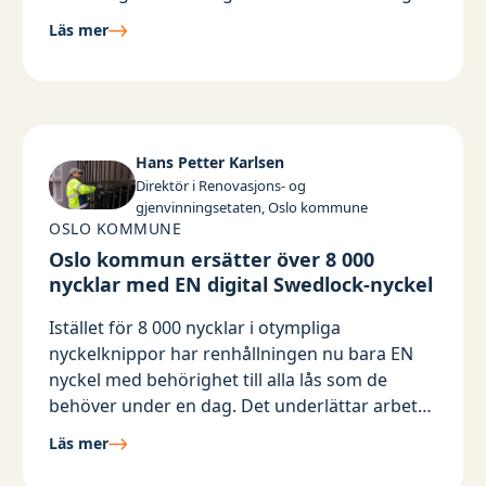
säkerheten hos Swedlocks digitala låssystem
Läs mer
var tillgängligheten aldrig hotad, säger
Veronica Sundberg på Kalix kommun.
Hans Petter Karlsen
Direktör i Renovasjons- og
gjenvinningsetaten, Oslo kommune
OSLO KOMMUNE
Oslo kommun ersätter över 8 000
nycklar med EN digital Swedlock-nyckel
Istället för 8 000 nycklar i otympliga
nyckelknippor har renhållningen nu bara EN
nyckel med behörighet till alla lås som de
behöver under en dag. Det underlättar arbetet
och är mycket säkrare än en vanlig nyckel som
Läs mer
lätt kan tappas bort. Skulle den digitala
Swedlock-nyckeln försvinna är den nämligen