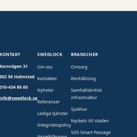
KONTAKT
SWEDLOCK
BRANSCHER
Korsvägen 31
Om oss
Omsorg
302 56 Halmstad
Kontakter
Renhållning
010-434 86 60
Nyheter
Samhällskritisk
infrastruktur
info@swedlock.se
Referenser
Sjukhus
Lediga tjänster
Nyckeln till staden
Integritetspolicy
SOS Smart Passage
Visselblåsning