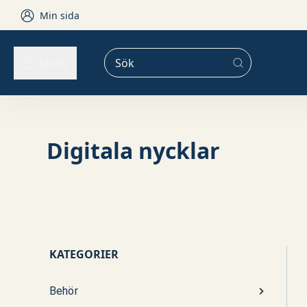
Skip to content
Min sida
Meny
BRANSCHER & VERKSAMHET
Digitala nycklar
KATEGORIER
Behör