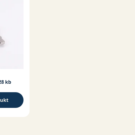
28 kb
dukt