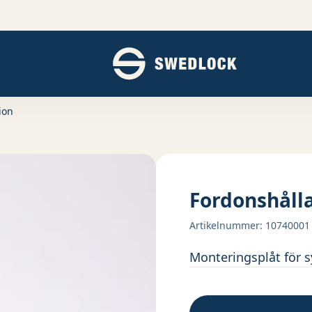
ER
ion
Fordonshålla
Artikelnummer
:
10740001
Monteringsplåt för s