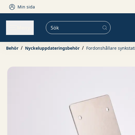
Skip to content
Min sida
Meny
BRANSCHER & VERKSAMHET
Behör
Nyckeluppdateringsbehör
Fordonshållare synkstat