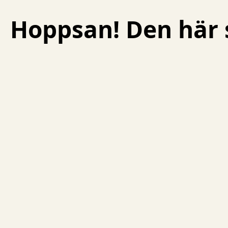
Hoppsan! Den här s
Skip to content