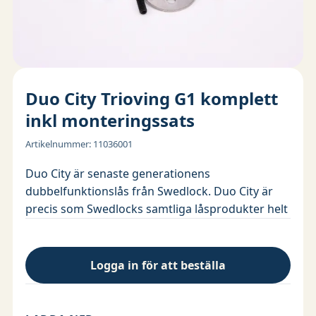
Duo City Trioving G1 komplett
inkl monteringssats
Artikelnummer
:
11036001
Duo City är senaste generationens
dubbelfunktionslås från Swedlock. Duo City är
precis som Swedlocks samtliga låsprodukter helt
batterifri och kräver minimalt med underhåll.
Dörrens befintliga låscylinder monteras enkelt i
Logga in för att beställa
Duo-låset som därefter utan åverkan monteras
på dörren. Den befintliga mekaniska nyckeln
fortsätter att fungera precis som tidigare, men