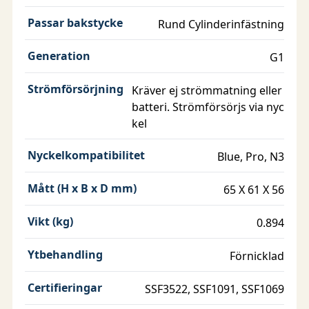
- 1 st distansförhöjningsring 4.0 mm [10191001]
- 2 st vredskruv M5x110 [11089001]
Passar bakstycke
Rund Cylinderinfästning
Produkten är certifierad av de ackrediterade
Generation
G1
certifieringsorganet RISE samt SBSC.
Strömförsörjning
Kräver ej strömmatning eller
batteri. Strömförsörjs via nyc
kel
Nyckelkompatibilitet
Blue, Pro, N3
Mått (H x B x D mm)
65 X 61 X 56
Vikt (kg)
0.894
Ytbehandling
Förnicklad
Certifieringar
SSF3522, SSF1091, SSF1069