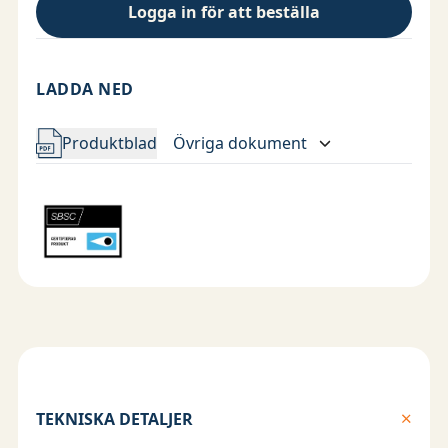
Logga in för att beställa
Driftstemperatur -40° till +65°C
Produkten är certifierad av det ackrediterade
certifieringsorganet SBSC.
LADDA NED
Produktblad
Övriga dokument
TEKNISKA DETALJER