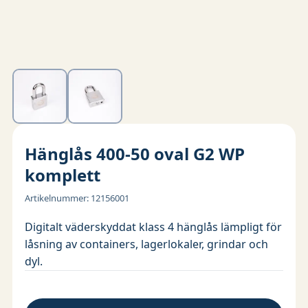
Hänglås 400-50 oval G2 WP
komplett
Artikelnummer
:
12156001
Digitalt väderskyddat klass 4 hänglås lämpligt för
låsning av containers, lagerlokaler, grindar och
dyl.
Låset levereras i väderskyddat utförande med
tätande O-ringar i bygelhålen.