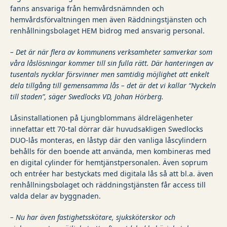
fanns ansvariga från hemvårdsnämnden och
hemvårdsförvaltningen men även Räddningstjänsten och
renhållningsbolaget HEM bidrog med ansvarig personal.
– Det är när flera av kommunens verksamheter samverkar som
våra låslösningar kommer till sin fulla rätt. Där hanteringen av
tusentals nycklar försvinner men samtidig möjlighet att enkelt
dela tillgång till gemensamma lås – det är det vi kallar “Nyckeln
till staden”, säger Swedlocks VD, Johan Hörberg.
Låsinstallationen på Ljungblommans äldrelägenheter
innefattar ett 70-tal dörrar där huvudsakligen Swedlocks
DUO-lås monteras, en låstyp där den vanliga låscylindern
behålls för den boende att använda, men kombineras med
en digital cylinder för hemtjänstpersonalen. Även soprum
och entréer har bestyckats med digitala lås så att bl.a. även
renhållningsbolaget och räddningstjänsten får access till
valda delar av byggnaden.
– Nu har även fastighetsskötare, sjuksköterskor och