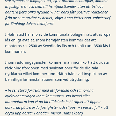
sjukgymnaster möjlighet att, efter utdelad behörighet, komma
in fastigheten och hem till hemtjänstkunder utan att behöva
hantera flera olika nycklar. Vi har bara fått positiva reaktioner
från de som använt systemet, säger Anna Pettersson, enhetschef
för Simlångsdalens hemtjänst.
I Halmstad har nio av de kommunala bolagen rätt att avropa
lås enligt avtalet. Inom hemtjänsten kommer det att
monteras ca. 2500 av Swedlocks lås och totalt runt 3500 lås i
kommunen.
Inom räddningstjänsten kommer man inom kort att utrusta
räddningsfordonen med synkstationer för de digitala
nycklarna vilket kommer underlätta både vid inspektion av
befintliga larminstallationer som vid utryckning.
– Vi ser stora fördelar med att förenkla och samordna
nyckelhanteringen inom kommunen. Vid brand eller
automatlarm kan vi nu bli tilldelade behörighet att öppna
dörrarna på berörda fastigheter och slipper – i värsta fall – att
bryta upp dörrar i onödan, menar Hans Ekberg,