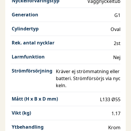
Nyckelförvaringstyp
Väggnyckeltub
Generation
G1
Cylindertyp
Oval
Rek. antal nycklar
2st
Larmfunktion
Nej
Strömförsörjning
Kräver ej strömmatning eller
batteri. Strömförsörjs via nyc
keln.
Mått (H x B x D mm)
L133 Ø55
Vikt (kg)
1.17
Ytbehandling
Krom